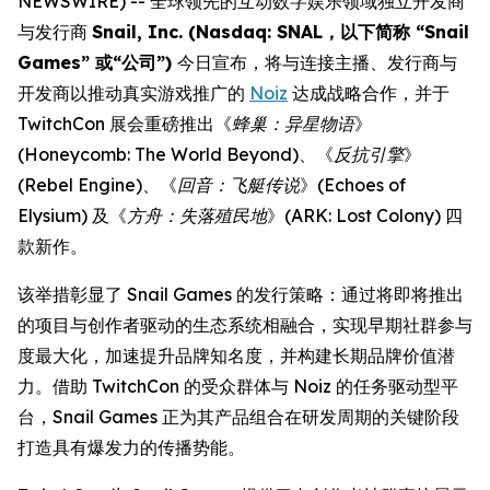
NEWSWIRE) -- 全球领先的互动数字娱乐领域独立开发商
与发行商
Snail, Inc. (Nasdaq: SNAL，以下简称 “Snail
Games” 或“公司”)
今日宣布，将与连接主播、发行商与
开发商以推动真实游戏推广的
Noiz
达成战略合作，并于
TwitchCon 展会重磅推出《
蜂巢：异星物语
》
(
Honeycomb: The World Beyond
)、《
反抗引擎
》
(
Rebel Engine
)、《
回音：飞艇传说
》(
Echoes of
Elysium
) 及《
方舟：失落殖民地
》(
ARK: Lost Colony
) 四
款新作。
该举措彰显了 Snail Games 的发行策略：通过将即将推出
的项目与创作者驱动的生态系统相融合，实现早期社群参与
度最大化，加速提升品牌知名度，并构建长期品牌价值潜
力。借助 TwitchCon 的受众群体与 Noiz 的任务驱动型平
台，Snail Games 正为其产品组合在研发周期的关键阶段
打造具有爆发力的传播势能。