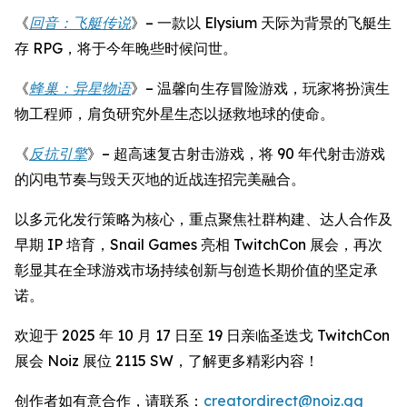
《
回音：飞艇传说
》– 一款以 Elysium 天际为背景的飞艇生
存 RPG，将于今年晚些时候问世。
《
蜂巢：异星物语
》– 温馨向生存冒险游戏，玩家将扮演生
物工程师，肩负研究外星生态以拯救地球的使命。
《
反抗引擎
》– 超高速复古射击游戏，将 90 年代射击游戏
的闪电节奏与毁天灭地的近战连招完美融合。
以多元化发行策略为核心，重点聚焦社群构建、达人合作及
早期 IP 培育，Snail Games 亮相 TwitchCon 展会，再次
彰显其在全球游戏市场持续创新与创造长期价值的坚定承
诺。
欢迎于 2025 年 10 月 17 日至 19 日亲临圣迭戈 TwitchCon
展会 Noiz 展位 2115 SW，了解更多精彩内容！
创作者如有意合作，请联系：
creatordirect@noiz.gg