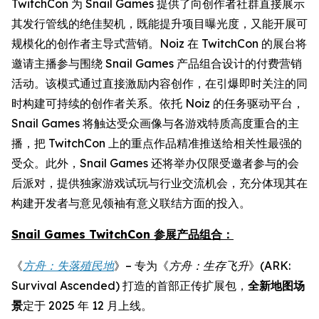
TwitchCon 为 Snail Games 提供了向创作者社群直接展示
其发行管线的绝佳契机，既能提升项目曝光度，又能开展可
规模化的创作者主导式营销。Noiz 在 TwitchCon 的展台将
邀请主播参与围绕 Snail Games 产品组合设计的付费营销
活动。该模式通过直接激励内容创作，在引爆即时关注的同
时构建可持续的创作者关系。依托 Noiz 的任务驱动平台，
Snail Games 将触达受众画像与各游戏特质高度重合的主
播，把 TwitchCon 上的重点作品精准推送给相关性最强的
受众。此外，Snail Games 还将举办仅限受邀者参与的会
后派对，提供独家游戏试玩与行业交流机会，充分体现其在
构建开发者与意见领袖有意义联结方面的投入。
Snail Games TwitchCon 参展产品组合：
《
方舟：失落殖民地
》– 专为《
方舟：生存飞升
》(ARK:
Survival Ascended) 打造的首部正传扩展包，
全新地图场
景
定于 2025 年 12 月上线。